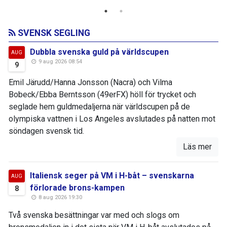
SVENSK SEGLING
Dubbla svenska guld på världscupen
AUG
9 aug 2026 08:54
9
Emil Järudd/Hanna Jonsson (Nacra) och Vilma
Bobeck/Ebba Berntsson (49erFX) höll för trycket och
seglade hem guldmedaljerna när världscupen på de
olympiska vattnen i Los Angeles avslutades på natten mot
söndagen svensk tid.
Läs mer
Italiensk seger på VM i H-båt – svenskarna
AUG
förlorade brons-kampen
8
8 aug 2026 19:30
Två svenska besättningar var med och slogs om