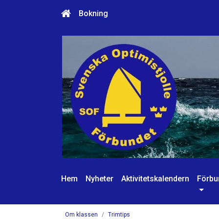
Bokning
Hem
Nyheter
Aktivitetskalendern
Förbu
Om klassen
Trimtips