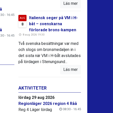
Läs mer
å
30 - 16:45
Italiensk seger på VM i H-
AUG
båt – svenskarna
8
å
förlorade brons-kampen
8 aug 2026 19:30
30 - 16:45
Två svenska besättningar var med
och slogs om bronsmedaljen in i
det sista när VM i H-båt avslutades
på lördagen i Stenungsund...
Läs mer
AKTIVITETER
lördag 29 aug 2026
Regionläger 2026 region 4 Råå
Reg 4 Läger lördag
08:30 - 16:45