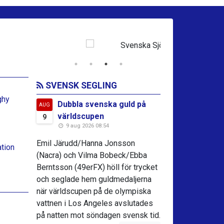
SVENSK SEGLING
ghy
Dubbla svenska guld på
AUG
världscupen
9
9 aug 2026 08:54
Emil Järudd/Hanna Jonsson
ation
(Nacra) och Vilma Bobeck/Ebba
Berntsson (49erFX) höll för trycket
och seglade hem guldmedaljerna
när världscupen på de olympiska
vattnen i Los Angeles avslutades
på natten mot söndagen svensk tid.