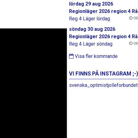
lördag 29 aug 2026
Regionläger 2026 region 4 Rå
Reg 4 Läger lördag
08:
söndag 30 aug 2026
Regionläger 2026 region 4 Rå
Reg 4 Läger söndag
08:
Visa fler kommande
VI FINNS PÅ INSTAGRAM ;-)
svenska_optimistjolleforbundet