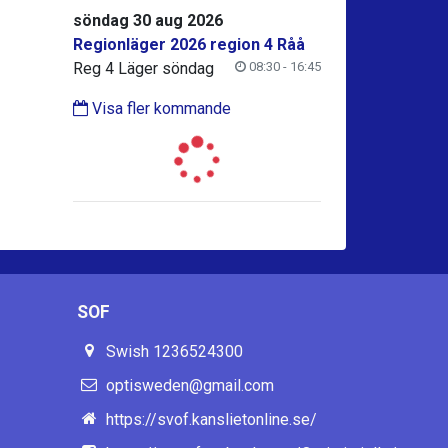
söndag 30 aug 2026
Regionläger 2026 region 4 Råå
Reg 4 Läger söndag
08:30 - 16:45
Visa fler kommande
SOF
Swish 1236524300
optisweden@gmail.com
https://svof.kanslietonline.se/