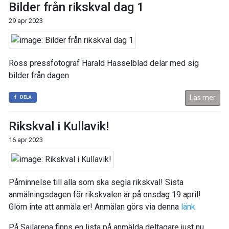
Bilder från rikskval dag 1
29 apr 2023
Ross pressfotograf Harald Hasselblad delar med sig
bilder från dagen
Läs mer
DELA
Rikskval i Kullavik!
16 apr 2023
Påminnelse till alla som ska segla rikskval! Sista
anmälningsdagen för rikskvalen är på onsdag 19 april!
Glöm inte att anmäla er! Anmälan görs via denna
länk.
På Sailarena finns en lista på anmälda deltagare just nu,