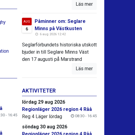
Läs mer
Påminner om: Seglare
ghy
AUG
Minns på Västkusten
6
6 aug 2026 12:42
Seglarförbundets historiska utskott
ation
bjuder in till Seglare Minns Väst
den 17 augusti på Marstrand
Läs mer
AKTIVITETER
lördag 29 aug 2026
å
Regionläger 2026 region 4 Råå
30 - 16:45
Reg 4 Läger lördag
08:30 - 16:45
söndag 30 aug 2026
å
Regionläger 2026 region 4 Råå