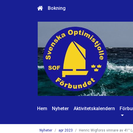
Bokning
Hem
Nyheter
Aktivitetskalendern
Förbu
Nyheter
apr 2023
Henric Wigforss vinnare av 41° 