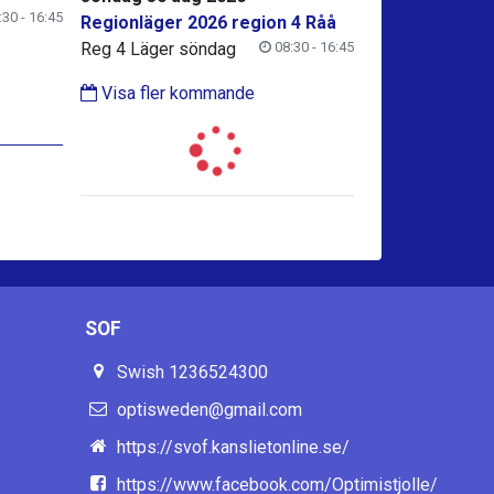
30 - 16:45
Regionläger 2026 region 4 Råå
Reg 4 Läger söndag
08:30 - 16:45
Visa fler kommande
SOF
Swish 1236524300
optisweden@gmail.com
https://svof.kanslietonline.se/
https://www.facebook.com/Optimistjolle/