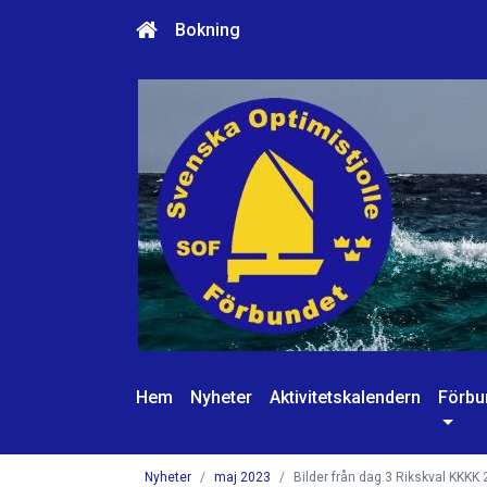
Bokning
Hem
Nyheter
Aktivitetskalendern
Förbu
Nyheter
maj 2023
Bilder från dag 3 Rikskval KKKK