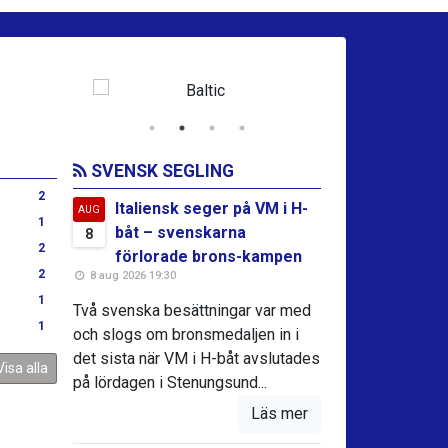
SVENSK SEGLING
2
Italiensk seger på VM i H-
AUG
1
båt – svenskarna
8
2
förlorade brons-kampen
2
8 aug 2026 19:30
1
Två svenska besättningar var med
1
och slogs om bronsmedaljen in i
det sista när VM i H-båt avslutades
Visa alla
på lördagen i Stenungsund...
Läs mer