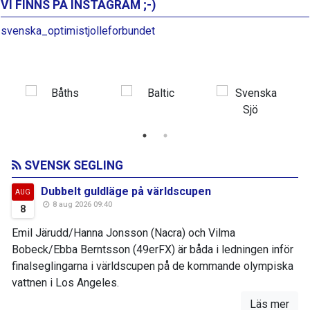
VI FINNS PÅ INSTAGRAM ;-)
svenska_optimistjolleforbundet
SVENSK SEGLING
Dubbelt guldläge på världscupen
AUG
8 aug 2026 09:40
8
Emil Järudd/Hanna Jonsson (Nacra) och Vilma
Bobeck/Ebba Berntsson (49erFX) är båda i ledningen inför
finalseglingarna i världscupen på de kommande olympiska
vattnen i Los Angeles.
Läs mer