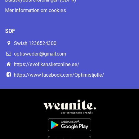
Mer information om cookies
SOF
Swish 1236524300
optisweden@gmail.com
https://svof.kanslietonline.se/
https://www.facebook.com/Optimistjolle/