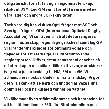
obligatoriskt för att få segla regionmästerskap,
rikskval, JSM, Lag-SM samt för att få vara med på
våra läger och andra SOF-aktiviteter.
Tack vare dig kan vi driva Opti-frågor mot SSF och
Sverige-frågor i IODA (International Optimist Dinghy
Association). Vi ser även till så att det arrangeras
regionmästerskap, regionläger, rikskval samt lag-SM.
Vi arrangerar riksläger för optimistseglare och
tjejläger för att stärka tjejers idrottsutövande i
seglarsporten. Utöver detta sponsrar vi coacher på
mästerskapen och säkerställer att vi varje år skickar
iväg våra juniorlandslag till NM, EM och VM. Vi
administrerar också kläder för våra landslag. Vi gör
det vi älskar - att se barn och ungdomar växa i sina
optimister och ha kul med vänner på vattnet.
Vi välkomnar även stödmedlemmar och kostnaden för
att bli stödmedlem är 250:-/år. Bli stödmedlem och